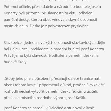
Potomci učitele, překladatele a národního buditele Josefa
Koněrzy byli přítomni při slavnostním aktu, odhalení
pamětní desky, kterou obec věnovala slavné osobnosti
místních dějin. Deska je z polyesterové pryskyřice.
Slavkovice - Jednou z velkých osobností slavkovických dějin
byl řídící učitel, překladatel a národní buditel Josef Koněrza.
Právě jemu byla slavnostně odhalena pamětní deska na
budově školy.
„Stopy jeho píle a působení přesahují dalece hranice naší
obce i tohoto kraje," připomenul důvod, proč se Slavkovičtí
rozhodli nechat vytvořit pamětní desku řídícímu učiteli,
předseda místního osadního výboru Josef Košík.
Josef Koněrza se narodil v Dalečíně a studoval v Brně.