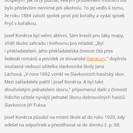
dospělým. Jak brzy poznal, velkým problémem místních lidí
bylo především nemírné pití alkoholu. To jej vedlo k tomu,
že roku 1884 založil spolek proti pití kořalky a vydal spisek
Pryč s kořalkou.
Josef Koněrza byl velmi aktivní. Sám kreslil pro žáky mapy,
zřídil školní zahradu i knihovnu pro mládež. „Byl
i překladatelem. Jeho překladatelská činnost čítá přes
šedesát románů a povídek ze slovanské
literatury
," doplnila
současná vedoucí učitelka slavkovické školy Jana
Láchová.
„V roce 1892 vznikl ve Slavkovicích hasičský sbor.
Mezi zakladatele patřil i Josef Koněrza. A byl také
dlouholetým jednatelem sboru," připomenul další z činností
řídícího učitele nynější jednatel Sboru dobrovolných hasičů
Slavkovice Jiří Fuksa.
Josef Koněrza působil na místní škole až do roku 1920, kdy
odešel na odpočinek a přestěhoval se do domku č. p. 68.