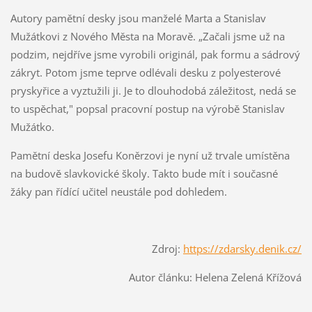
Autory pamětní desky jsou manželé Marta a Stanislav
Mužátkovi z Nového Města na Moravě.
„Začali jsme už na
podzim, nejdříve jsme vyrobili originál, pak formu a sádrový
zákryt. Potom jsme teprve odlévali desku z polyesterové
pryskyřice a vyztužili ji. Je to dlouhodobá záležitost, nedá se
to uspěchat," popsal pracovní postup na výrobě Stanislav
Mužátko.
Pamětní deska Josefu Koněrzovi je nyní už trvale umístěna
na budově slavkovické školy. Takto bude mít i současné
žáky pan řídící učitel neustále pod dohledem.
Zdroj:
https://zdarsky.denik.cz/
Autor článku: Helena Zelená Křížová