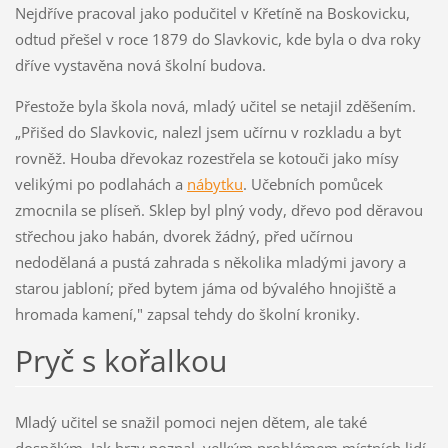
Nejdříve pracoval jako podučitel v Křetíně na Boskovicku,
odtud přešel v roce 1879 do Slavkovic, kde byla o dva roky
dříve vystavěna nová školní budova.
Přestože byla škola nová, mladý učitel se netajil zděšením.
„Přišed do Slavkovic, nalezl jsem učírnu v rozkladu a byt
rovněž. Houba dřevokaz rozestřela se kotouči jako mísy
velikými po podlahách a
nábytku
. Učebních pomůcek
zmocnila se plíseň. Sklep byl plný vody, dřevo pod děravou
střechou jako habán, dvorek žádný, před učírnou
nedodělaná a pustá zahrada s několika mladými javory a
starou jabloní; před bytem jáma od bývalého hnojiště a
hromada kamení," zapsal tehdy do školní kroniky.
Pryč s kořalkou
Mladý učitel se snažil pomoci nejen dětem, ale také