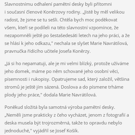
Slavnostnímu odhalení pamětní desky byli přítomni
i současní členové Koněrzovy rodiny.
„Jistě by měl velikou
radost, že jsme se tu sešli. Chtěla bych moc poděkovat
všem, kteří se podíleli na této slavnostní vzpomínce, že
nezapomněli ještě po šestašedesáti letech na jeho práci, a že
se hlásí k jeho odkazu," nechala se slyšet Marie Navrátilová,
pravnučka řídícího učitele Josefa Koněrzy.
„Já si ho nepamatuji, ale je mi velmi blízký, protože užíváme
jeho domek, máme po něm schované jeho osobní věci,
písemnosti i rukopisy. Opatrujeme sad, který založil, většina
stromů je ještě jím sázená. Doslova a do písmene trháme
plody jeho práce," dodala Marie Navrátilová.
Poněkud složitá byla samotná výroba pamětní desky.
„Neměli jsme prakticky z čeho vycházet, jenom z fotografií a
deska musela být trojrozměrná, takže to opravdu nebylo
jednoduché," vyjádřil se Josef Košík.